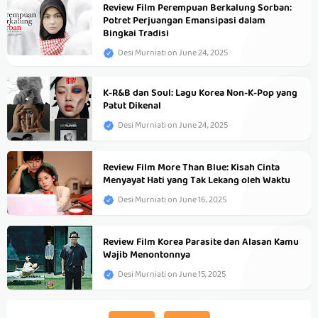
Review Film Perempuan Berkalung Sorban:
Potret Perjuangan Emansipasi dalam
Bingkai Tradisi
Desi Murniati
on
June 24, 2025
K-R&B dan Soul: Lagu Korea Non-K-Pop yang
Patut Dikenal
Desi Murniati
on
June 24, 2025
Review Film More Than Blue: Kisah Cinta
Menyayat Hati yang Tak Lekang oleh Waktu
Desi Murniati
on
June 16, 2025
Review Film Korea Parasite dan Alasan Kamu
Wajib Menontonnya
Desi Murniati
on
June 15, 2025